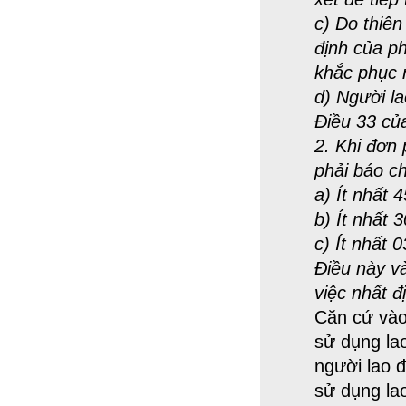
c) Do thiên
định của p
khắc phục 
d) Người la
Điều 33 của
2. Khi đơn
phải báo ch
a) Ít nhất 
b) Ít nhất 
c) Ít nhất 
Điều này v
việc nhất đ
Căn cứ vào
sử dụng la
người lao đ
sử dụng la