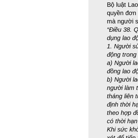
Bộ luật La
quyền đơn 
mà người s
“Điều 38. 
dụng lao đ
1. Người s
động trong
a) Người l
đồng lao đ
b) Người la
người làm t
tháng liên 
định thời h
theo hợp đ
có thời hạ
Khi sức kh
xét để tiếp