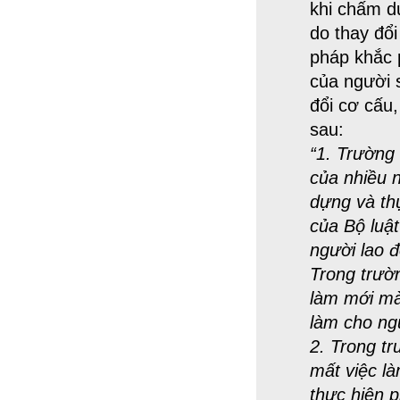
khi chấm dứ
do thay đổi
pháp khắc 
của người s
đổi cơ cấu
sau:
“1. Trường
của nhiều 
dựng và th
của Bộ luật
người lao đ
Trong trườ
làm mới mà 
làm cho ngư
2. Trong tr
mất việc là
thực hiện 