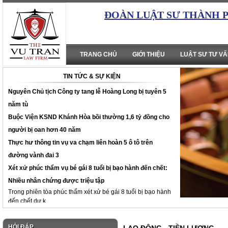
ĐOÀN LUẬT SƯ THÀNH 
TRANG CHỦ
GIỚI THIỆU
LUẬT SƯ TƯ V
TIN TỨC & SỰ KIỆN
Nguyên Chủ tịch Công ty tang lễ Hoàng Long bị tuyên 5
năm tù
Buộc Viện KSND Khánh Hòa bồi thường 1,6 tỷ đồng cho
người bị oan hơn 40 năm
Thực hư thông tin vụ va chạm liên hoàn 5 ô tô trên
đường vành đai 3
Xét xử phúc thẩm vụ bé gái 8 tuổi bị bạo hành đến chết:
Nhiều nhân chứng được triệu tập
Trong phiên tòa phúc thẩm xét xử bé gái 8 tuổi bị bạo hành
đến chết dự k...
HỎI ĐÁP