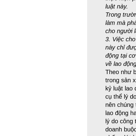
luật này.
Trong trườ
làm mà phải
cho người l
3. Việc cho
này chỉ đượ
động tại c
về lao động
Theo như b
trong sản x
kỷ luật lao
cụ thể lý 
nên chúng 
lao động ha
lý do công 
doanh buộc