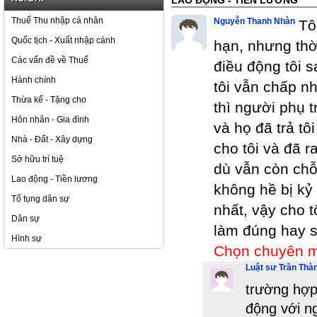
LAO ĐỘNG - TIỀN LƯƠNG
Thuế Thu nhập cá nhân
Nguyễn Thanh Nhàn
Tô
Quốc tịch - Xuất nhập cảnh
hạn, nhưng thờ
Các vấn đề về Thuế
điều động tôi 
Hành chính
tôi vẫn chấp nh
Thừa kế - Tặng cho
thì người phụ t
Hôn nhân - Gia đình
và họ đã trả tô
Nhà - Đất - Xây dựng
cho tôi và đã 
Sở hữu trí tuệ
dù vẫn còn chỗ 
Lao động - Tiền lương
không hề bị kỷ
Tố tụng dân sự
nhất, vậy cho t
Dân sự
làm đúng hay s
Hình sự
Chọn chuyên 
Luật sư Trần Thà
trường hợp
động với n