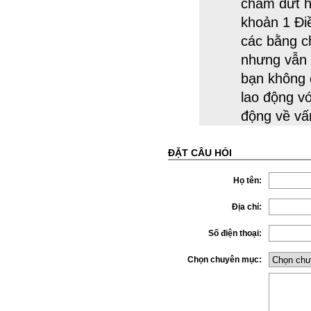
chấm dứt h
khoản 1 Đi
các bằng c
nhưng vẫn 
bạn không 
lao động vớ
động về vấ
ĐẶT CÂU HỎI
Họ tên:
Địa chỉ:
Số điện thoại:
Chọn chuyên mục: