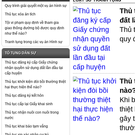
LUẬT SƯ TRANH TỤNG
Quy trình giải quyết một vụ án hình sự
Thủ 
Thủ tục xóa án tích
đất 
Tội vi phạm quy định về tham gia
Thủ 
giao thông đường bộ được quy định
như thế nào?
quy 
Tranh tụng trong các vụ án Hình sự
TỐ TỤNG DÂN SỰ
Thủ tục đăng ký cấp Giấy chứng
nhận quyền sử dụng đất lần đầu tại
cấp huyện
Thủ 
Thủ tục khởi kiện đòi bồi thường thiệt
hại thực hiện thế nào?
nào
Thủ tục đăng ký kết hôn
Khi b
Thủ tục cấp lại Giấy khai sinh
thiệ
Thủ tục nhận nuôi con nuôi trong
gây 
nước
thườn
Thủ tục khai báo tạm vắng
Thủ tục xin xác nhận cư trú