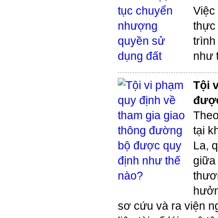
Việc
thực
trìn
như 
Tội 
được
Theo
tại 
La, 
giữa
thươ
hưởn
sơ cứu và ra viện ng