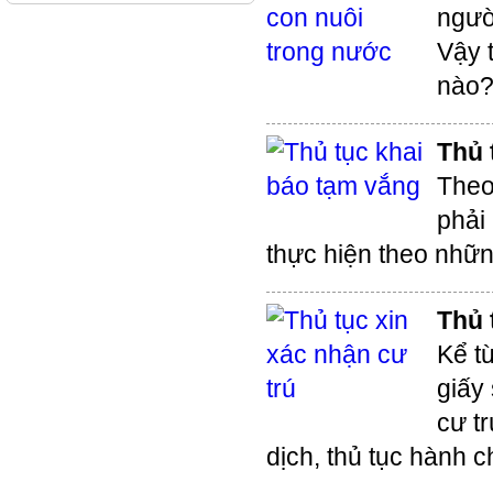
ngườ
Vậy 
nào
Thủ 
Theo
phải
thực hiện theo nhữn
Thủ 
Kể t
giấy
cư t
dịch, thủ tục hành c