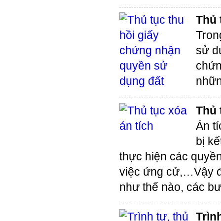
Thủ 
Tron
sử dụ
chứn
nhữn
Thủ 
Án t
bị kế
thực hiện các quyề
việc ứng cử,…Vậy đ
như thế nào, các bư
Trìn