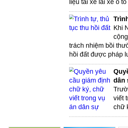
liệu tài xế lái xe ô
Trìn
Khi N
cộng
trách nhiệm bồi thườ
hồi đất được pháp l
Quyề
dân
Trườ
viết 
chữ 