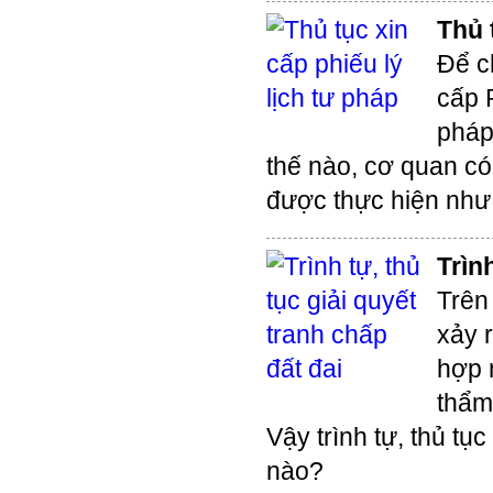
Thủ 
Để c
cấp P
pháp
thế nào, cơ quan có
được thực hiện như
Trìn
Trên 
xảy 
hợp 
thẩm
Vậy trình tự, thủ tụ
nào?