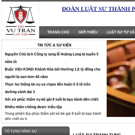
ĐOÀN LUẬT SƯ THÀNH 
TRANG CHỦ
GIỚI THIỆU
LUẬT SƯ TƯ V
TIN TỨC & SỰ KIỆN
Nguyên Chủ tịch Công ty tang lễ Hoàng Long bị tuyên 5
năm tù
Buộc Viện KSND Khánh Hòa bồi thường 1,6 tỷ đồng cho
người bị oan hơn 40 năm
Thực hư thông tin vụ va chạm liên hoàn 5 ô tô trên
đường vành đai 3
Xét xử phúc thẩm vụ bé gái 8 tuổi bị bạo hành đến chết:
Nhiều nhân chứng được triệu tập
Trong phiên tòa phúc thẩm xét xử bé gái 8 tuổi bị bạo hành
đến chết dự k...
TỐ TỤNG HÌNH SỰ